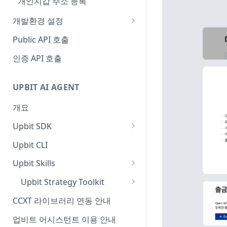
개인지갑 주소 등록
개발환경 설정
Python
Public API 호출
Java
인증 API 호출
Node.js
UPBIT AI AGENT
개요
Upbit SDK
Python
Upbit CLI
TypeScript
Upbit Skills
Go
Cursor
Upbit Strategy Toolkit
Claude Code
기술 레퍼런스
CCXT 라이브러리 연동 안내
지표 정의
업비트 어시스턴트 이용 안내