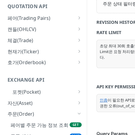
주문 상태 필터
QUOTATION API
페어(Trading Pairs)
REVISION HISTO
페어 목록 조회
GET
캔들(OHLCV)
RATE LIMIT
초(Second) 캔들 조회
GET
체결(Trade)
초당 최대 30회 호출
분(Minute) 캔들 조회
페어 체결 이력 조회
GET
GET
현재가(Ticker)
Limit은 요청 처
다.
일(Day) 캔들 조회
페어 단위 현재가 조회
GET
GET
호가(Orderbook)
주(Week) 캔들 조회
마켓 단위 현재가 조회
호가 조회
GET
GET
GET
EXCHANGE API
월(Month) 캔들 조회
호가 정책 조회
GET
GET
API KEY PERMISS
포켓(Pocket)
연(Year) 캔들 조회
GET
포켓 정보 조회
인증
이 필요한 API로
GET
자산(Asset)
권한 오류(out_of_
포켓별 API Key 목록 조회
포켓 잔고 조회
GET
GET
주문(Order)
서브포켓 잔고 조회
GET
페어별 주문 가능 정보 조회
GET
메인포켓 자산 이전
Query Params
POST