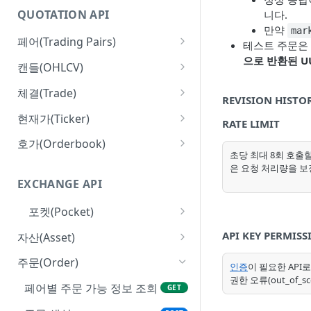
QUOTATION API
니다.
만약
mar
페어(Trading Pairs)
테스트 주문은
으로 반환된 UU
페어 목록 조회
GET
캔들(OHLCV)
초(Second) 캔들 조회
GET
체결(Trade)
REVISION HISTO
분(Minute) 캔들 조회
페어 체결 이력 조회
GET
GET
현재가(Ticker)
RATE LIMIT
일(Day) 캔들 조회
페어 단위 현재가 조회
GET
GET
호가(Orderbook)
초당 최대 8회 호출할
주(Week) 캔들 조회
마켓 단위 현재가 조회
호가 조회
GET
GET
GET
은 요청 처리량을 보
EXCHANGE API
월(Month) 캔들 조회
호가 정책 조회
GET
GET
포켓(Pocket)
연(Year) 캔들 조회
GET
포켓 정보 조회
GET
API KEY PERMISS
자산(Asset)
포켓별 API Key 목록 조회
포켓 잔고 조회
GET
GET
주문(Order)
인증
이 필요한 API로
권한 오류(out_of_
서브포켓 잔고 조회
GET
페어별 주문 가능 정보 조회
GET
메인포켓 자산 이전
POST