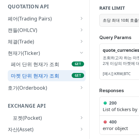
QUOTATION API
RATE LIMIT
페어(Trading Pairs)
초당 최대 10회 호출
페어 목록 조회
GET
캔들(OHLCV)
Query Params
초(Second) 캔들 조회
GET
체결(Trade)
분(Minute) 캔들 조회
페어 체결 이력 조회
quote_currencie
GET
GET
현재가(Ticker)
조회하고자 하는 마켓
일(Day) 캔들 조회
GET
2개 이상의 마켓에 
페어 단위 현재가 조회
GET
주(Week) 캔들 조회
[예시] KRW,BTC
GET
마켓 단위 현재가 조회
GET
월(Month) 캔들 조회
GET
호가(Orderbook)
Responses
연(Year) 캔들 조회
호가 조회
GET
GET
200
EXCHANGE API
호가 정책 조회
GET
List of tickers b
포켓(Pocket)
400
포켓 정보 조회
GET
error object
자산(Asset)
포켓별 API Key 목록 조회
포켓 잔고 조회
GET
GET