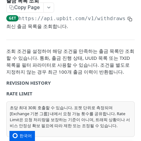
출금 목록 조회
QUOTATION API
Copy Page
GET
https://api.upbit.com
/v1/withdraws
페어(Trading Pairs)
최신 출금 목록을 조회합니다.
페어 목록 조회
GET
캔들(OHLCV)
초(Second) 캔들 조회
GET
체결(Trade)
분(Minute) 캔들 조회
페어 체결 이력 조회
조회 조건을 설정하여 해당 조건을 만족하는 출금 목록만 조회
GET
GET
현재가(Ticker)
할 수 있습니다. 통화, 출금 진행 상태, UUID 목록 또는 TXID
일(Day) 캔들 조회
페어 단위 현재가 조회
GET
GET
목록을 필터 파라미터로 사용할 수 있습니다. 조건을 별도로
호가(Orderbook)
지정하지 않는 경우 최근 100개 출금 이력이 반환됩니다.
주(Week) 캔들 조회
마켓 단위 현재가 조회
호가 조회
GET
GET
GET
REVISION HISTORY
EXCHANGE API
월(Month) 캔들 조회
호가 정책 조회
GET
GET
RATE LIMIT
포켓(Pocket)
연(Year) 캔들 조회
GET
포켓 정보 조회
GET
자산(Asset)
초당 최대 30회 호출할 수 있습니다. 포켓 단위로 측정되며
[Exchange 기본 그룹] 내에서 요청 가능 횟수를 공유합니다. Rate
포켓별 API Key 목록 조회
포켓 잔고 조회
GET
GET
주문(Order)
Limit은 요청 처리량을 보장하는 기준이 아니며, 트래픽 상황이나 서
비스 안정성 확보 필요에 따라 제한 또는 조정될 수 있습니다.
서브포켓 잔고 조회
페어별 주문 가능 정보 조회
GET
GET
출금(Withdrawal)
한국어
메인포켓 자산 이전
주문 생성
POST
POST